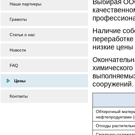
Выбирая ООО
Наши партнеры
качественном
профессиона
Грамоты
Наличие собс
Статьи о нас
переработке
низкие цены 
Новости
Окончательна
FAQ
химического 
выполняемых
Цены
сооружений.
Контакты
Обтирочный матери
нефтепродуктами (
Отходы растительн
Смазочно-охлажда