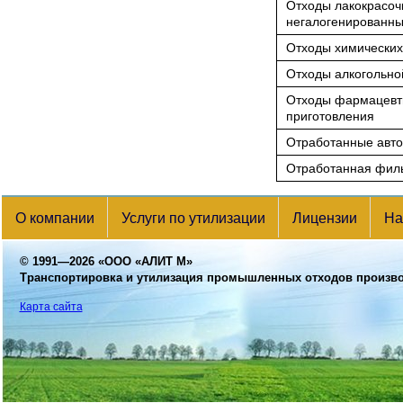
Отходы лакокрасоч
негалогенированны
Отходы химических
Отходы алкогольно
Отходы фармацевти
приготовления
Отработанные авт
Отработанная филь
О компании
Услуги по утилизации
Лицензии
На
© 1991—2026
«ООО «АЛИТ М»
Транспортировка и утилизация промышленных отходов произв
Карта сайта