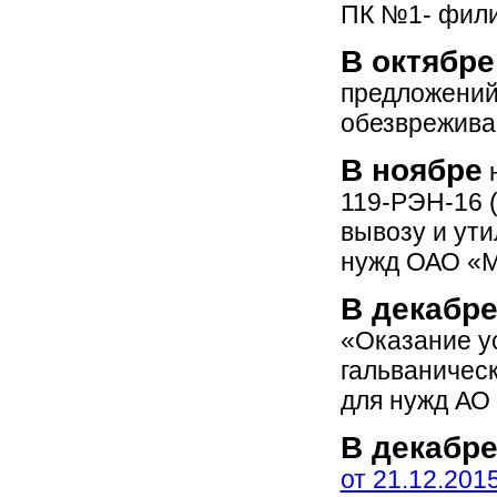
ПК №1- фили
В октябре
предложений
обезврежива
В ноябре
н
119-РЭН-16 
вывозу и ути
нужд ОАО «М
В декабр
«Оказание ус
гальваничес
для нужд АО
В декабр
от 21.12.2015