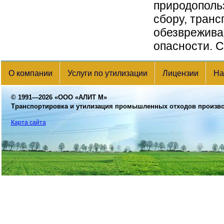
природополь
сбору, транс
обезвреживан
опасности. С
О компании
Услуги по утилизации
Лицензии
На
© 1991—2026
«ООО «АЛИТ М»
Транспортировка и утилизация промышленных отходов произв
Карта сайта