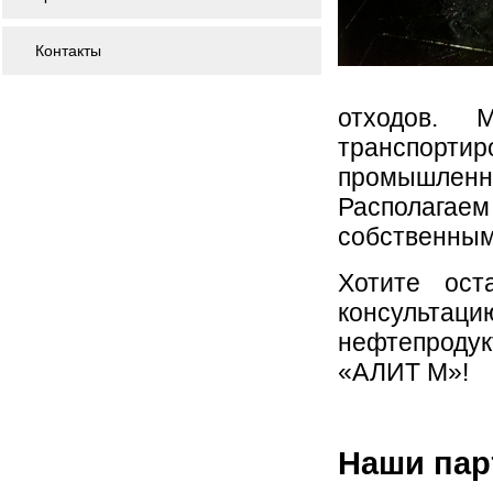
Контакты
отходов. 
транспорт
промышлен
Располагае
собственным
Хотите ост
консультац
нефтепрод
«АЛИТ М»!
Наши па