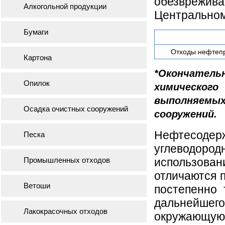
обезврежива
Алкогольной продукции
Центральном
Бумаги
Отходы нефтепр
Картона
*Окончатель
Опилок
химическог
выполняем
Осадка очистных сооружений
сооружений.
Нефтесоде
Песка
углеводоро
Промышленных отходов
использов
отличаются 
Ветоши
постепенно 
дальнейшего
Лакокрасочных отходов
окружающу