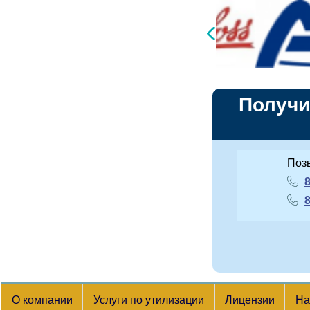
Получи
Поз
8
8
О компании
Услуги по утилизации
Лицензии
На