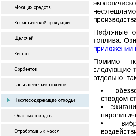
экологичес
Моющих средств
нефтешлам
производства
Косметической продукции
Нефтяные о
Щелочей
топлива. Оз
приложении 
Кислот
Помимо по
следующие т
Сорбентов
отдельно, та
Гальванических отходов
обезв
отводом ст
Нефтесодержащие отходы
сжигани
пиролитич
Опасных отходов
виб
воздейств
Отработанных масел